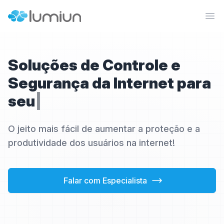
Lumiun Internet Security
Abr
Soluções de Controle e
Segurança da Internet para
s
e
u
s
C
l
|
O jeito mais fácil de aumentar a proteção e a
produtividade dos usuários na internet!
Falar com Especialista