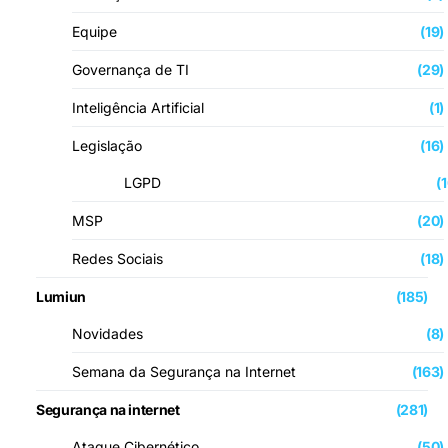
Equipe
(19)
Governança de TI
(29)
Inteligência Artificial
(1)
Legislação
(16)
LGPD
(
MSP
(20)
Redes Sociais
(18)
Lumiun
(185)
Novidades
(8)
Semana da Segurança na Internet
(163)
Segurança na internet
(281)
Ataque Cibernético
(50)