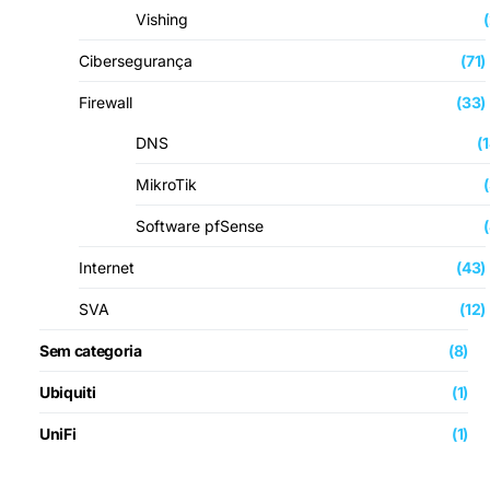
Vishing
Cibersegurança
(71)
Firewall
(33)
DNS
(
MikroTik
Software pfSense
Internet
(43)
SVA
(12)
Sem categoria
(8)
Ubiquiti
(1)
UniFi
(1)