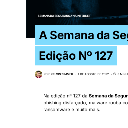
SEMANA DA SEGURANÇA NA INTERNET
A Semana da Seg
Edição Nº 127
POR
KELVIN ZIMMER
1 DE AGOSTO DE 2022
3 MINU
Na edição nº 127 da
Semana da Segura
phishing disfarçado, malware rouba c
ransomware e muito mais.